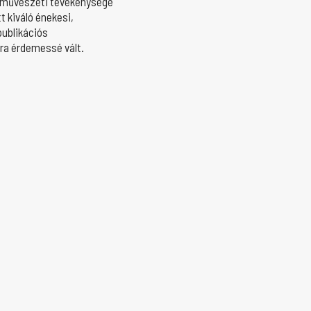
us-művészeti tevékenysége
 kiváló énekesi,
publikációs
ra érdemessé vált.