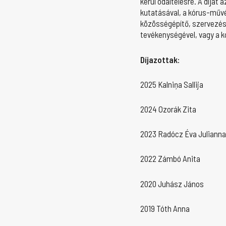
kerül odaítélésre. A díja
kutatásával, a kórus-műv
közösségépítő, szervezés
tevékenységével, vagy a 
Díjazottak:
2025 Kalniņa Sallija
2024 Ozorák Zita
2023 Radócz Éva Julianna
2022 Zámbó Anita
2020 Juhász János
2019 Tóth Anna