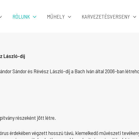
RÓLUNK
MŰHELY
KARVEZETÉSVERSENY
 László-díj
Vándor Sándor és Révész László-díj a Bach Iván által 2006-ban létreh
ítvány részeként jött létre.
 Kórus érdekében végzett hosszú távú, kiemelkedő művészeti tevéke