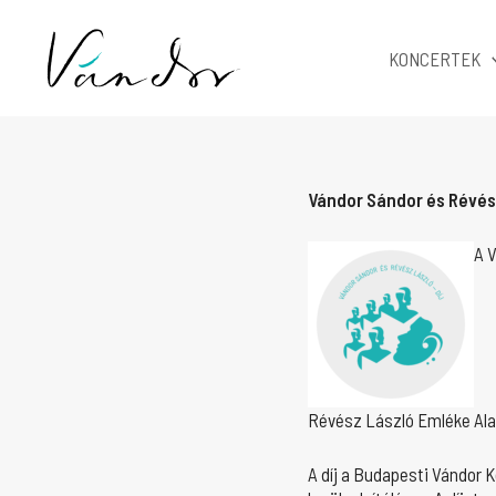
Skip
to
KONCERTEK
content
Vándor Sándor és Révész
A 
Révész László Emléke Alap
A díj a Budapesti Vándor