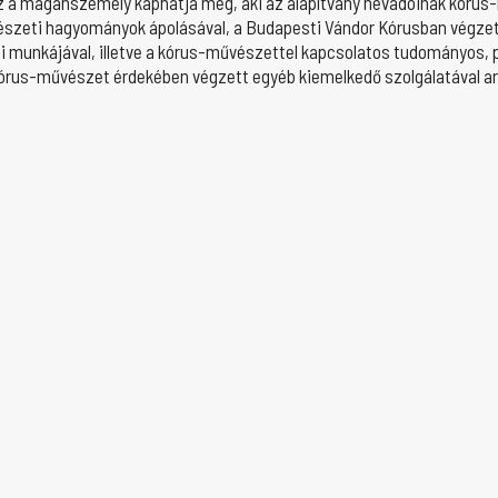
t az a magánszemély kaphatja meg, aki az alapítvány névadóinak kór
észeti hagyományok ápolásával, a Budapesti Vándor Kórusban végzett
i munkájával, illetve a kórus-művészettel kapcsolatos tudományos, 
kórus-művészet érdekében végzett egyéb kiemelkedő szolgálatával ar