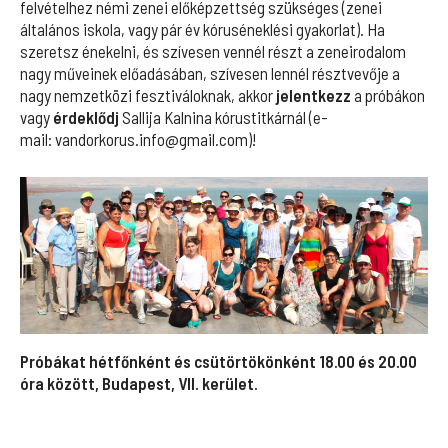
felvételhez némi zenei előképzettség szükséges (zenei
általános iskola, vagy pár év kóruséneklési gyakorlat). Ha
szeretsz énekelni, és szívesen vennél részt a zeneirodalom
nagy műveinek előadásában, szívesen lennél résztvevője a
nagy nemzetközi fesztiváloknak, akkor
jelentkezz
a próbákon
vagy
érdeklődj
Sallija Kalnina kórustitkárnál (e-
mail:
vandorkorus.info@gmail.com
)!
Próbákat hétfőnként és csütörtökönként 18.00 és 20.00
óra között, Budapest, VII. kerület.