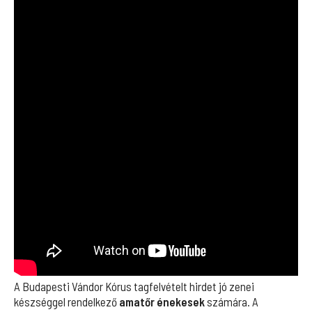
A Budapesti Vándor Kórus tagfelvételt hirdet jó zenei
készséggel rendelkező
amatőr énekesek
számára. A