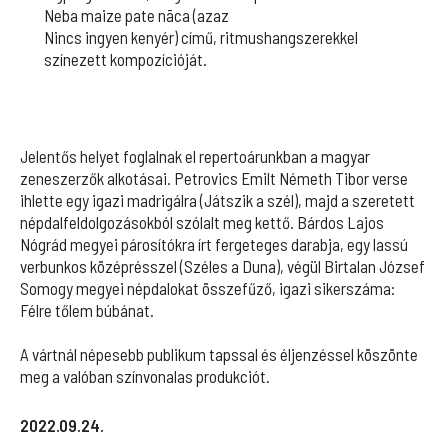
Neba maize pate nāca (azaz
Nincs ingyen kenyér) című, ritmushangszerekkel
színezett kompozícióját.
Jelentős helyet foglalnak el repertoárunkban a magyar
zeneszerzők alkotásai. Petrovics Emilt Németh Tibor verse
ihlette egy igazi madrigálra (Játszik a szél), majd a szeretett
népdalfeldolgozásokból szólalt meg kettő. Bárdos Lajos
Nógrád megyei párosítókra írt fergeteges darabja, egy lassú
verbunkos középrésszel (Széles a Duna), végül Birtalan József
Somogy megyei népdalokat összefűző, igazi sikerszáma:
Félre tőlem búbánat.
A vártnál népesebb publikum tapssal és éljenzéssel köszönte
meg a valóban színvonalas produkciót.
2022.09.24.