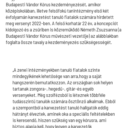
Budapesti Vándor Kórus kezdeményezését, amikor
középiskolában, illetve felsőfokú tanintézmény első két
évfolyamán karvezetést tanuló fiatalok számára hirdetett
meg versenyt 2022-ben. A felső korhatár 22 év, a koncepciót
kidolgozó és a zsűriben is közreműködő Németh Zsuzsanna (a
Budapesti Vándor Kórus művészeti vezetője) az alábbiakban
foglalta össze tavaly a kezdeményezés szükségességét.
„A zenei intézményekben tanuló fiatalok szinte
mindegyikének lehetősége van arra,hogy a saját
hangszerén bemutatkozzon. Az országban sok helyen
tartanak zongora-, hegedű-, gitár-és egyéb
versenyeket. Még szolfézsból is léteznek többféle
tudásszintű tanulók számára ösztönző alkalmak. Ebből
a szempontból a karvezetést tanuló hallgatók eddig
hátrányt élveztek, aminek oka a speciális feltételekben
is keresendő, hiszen szükség van egy kórusra, ami
biztos alapja kell, hogy legyen a karvezetők