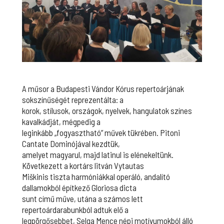
A műsor a Budapesti Vándor Kórus repertoárjának
sokszínűségét reprezentálta: a
korok, stílusok, országok, nyelvek, hangulatok színes
kavalkádját, mégpedig a
leginkább „fogyasztható” művek tükrében. Pitoni
Cantate Dominójával kezdtük,
amelyet magyarul, majd latinul is elénekeltünk.
Következett a kortárs litván Vytautas
Miškinis tiszta harmóniákkal operáló, andalító
dallamokból építkező Gloriosa dicta
sunt című műve, utána a számos lett
repertoárdarabunkból adtuk elő a
legpörgősebbet, Selga Mence népi motívumokból álló