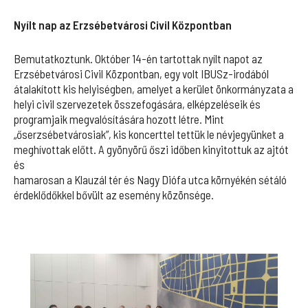
Nyílt nap az Erzsébetvárosi Civil Központban
Bemutatkoztunk. Október 14-én tartottak nyílt napot az
Erzsébetvárosi Civil Központban, egy volt IBUSz-irodából
átalakított kis helyiségben, amelyet a kerület önkormányzata a
helyi civil szervezetek összefogására, elképzeléseik és
programjaik megvalósítására hozott létre. Mint
„őserzsébetvárosiak”, kis koncerttel tettük le névjegyünket a
meghívottak előtt. A gyönyörű őszi időben kinyitottuk az ajtót
és
hamarosan a Klauzál tér és Nagy Diófa utca környékén sétáló
érdeklődőkkel bővült az esemény közönsége.