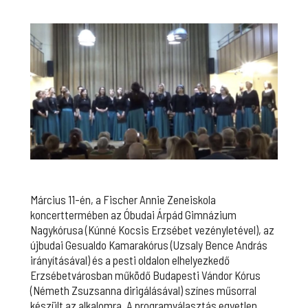
Március 11-én, a Fischer Annie Zeneiskola
koncerttermében az Óbudai Árpád Gimnázium
Nagykórusa (Kúnné Kocsis Erzsébet vezényletével), az
újbudai Gesualdo Kamarakórus (Uzsaly Bence András
irányításával) és a pesti oldalon elhelyezkedő
Erzsébetvárosban működő Budapesti Vándor Kórus
(Németh Zsuzsanna dirigálásával) színes műsorral
készült az alkalomra. A programválasztás egyetlen