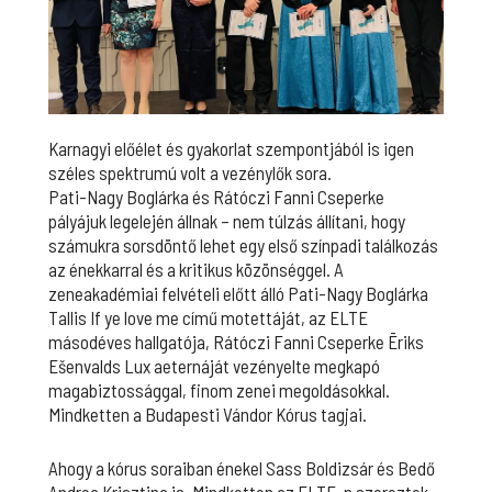
Karnagyi előélet és gyakorlat szempontjából is igen
széles spektrumú volt a vezénylők sora.
Pati-Nagy Boglárka és Rátóczi Fanni Cseperke
pályájuk legelején állnak – nem túlzás állítani, hogy
számukra sorsdöntő lehet egy első színpadi találkozás
az énekkarral és a kritikus közönséggel. A
zeneakadémiai felvételi előtt álló Pati-Nagy Boglárka
Tallis If ye love me című motettáját, az ELTE
másodéves hallgatója, Rátóczi Fanni Cseperke Ēriks
Ešenvalds Lux aeternáját vezényelte megkapó
magabiztossággal, finom zenei megoldásokkal.
Mindketten a Budapesti Vándor Kórus tagjai.
Ahogy a kórus soraiban énekel Sass Boldizsár és Bedő
Andrea Krisztina is. Mindketten az ELTE-n szereztek