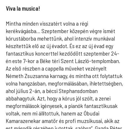
Viva la musica!
Mintha minden visszatért volna a régi
kerékvágásba… Szeptember közepén végre ismét
kórustáborba mehettünk, ahol intenzív munkával
készítettük elő az új évadot. És ez az új évad egy
fantasztikus koncerttel kezdődött szeptember 24-
én este 7-kor a Béke téri Szent László-templomban.
Az első részben a cappella műveket vezényelt
Németh Zsuzsanna karnagy, és mintha ott folytattuk
volna hangzásban, megformálásában, ihletettségben,
ahol július 2-án, a bécsi Stephansdomban
abbahagytuk. Azt, hogy a kórus jól szólt, a zenei
megformálások igényesek, a pianók fantasztikusak
voltak, nem mi állítottuk, hanem az Óbudai
Kamarazenekar amatőr és profi muzsikusai, akik az
est második részében jutottak „szóhoz”. Gazda Péter