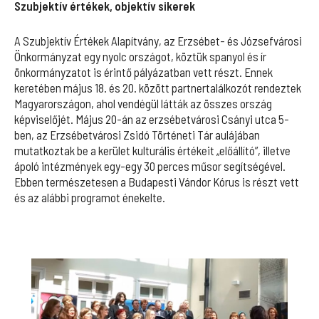
Szubjektív értékek, objektív sikerek
A Szubjektív Értékek Alapítvány, az Erzsébet- és Józsefvárosi
Önkormányzat egy nyolc országot, köztük spanyol és ír
önkormányzatot is érintő pályázatban vett részt. Ennek
keretében május 18. és 20. között partnertalálkozót rendeztek
Magyarországon, ahol vendégül látták az összes ország
képviselőjét. Május 20-án az erzsébetvárosi Csányi utca 5-
ben, az Erzsébetvárosi Zsidó Történeti Tár aulájában
mutatkoztak be a kerület kulturális értékeit „előállító”, illetve
ápoló intézmények egy-egy 30 perces műsor segítségével.
Ebben természetesen a Budapesti Vándor Kórus is részt vett
és az alábbi programot énekelte.