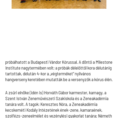
próbálhatott a Budapesti Vándor Kórussal. A döntő a Milestone
Institute nagytermében volt; a próbák délelőttől kora délutánig
tartottak, délután 4-kor a „végterméket” nyilvános
hangverseny keretében mutatták be a versenyzők a kórus élén.
A zsűri elnöke (idén is) Horváth Gábor karmester, karnagy, a
Szent István Zeneművészeti Szakiskola és a Zeneakadémia
tanára volt. A tagok: Keresztes Nóra, a Zeneakadémia
kecskeméti Kodály Intézetének ének-zene, kamaraének,
szolfézs-zeneelmélet és vezénylési gyakorlat tanára; Németh