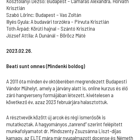
Kosztolányi Dezső: Budapest – Camarás Alexandra, Horváth
Krisztián
Szabó Lőrinc: Budapest – Vas Zoltán
Illyés Gyula: A budavári torzókra – Pirvuta Krisztián
Tóth Árpád: Körúti hajnal – Szántó Krisztina
József Attila: A Dunánál – Böröcz Máté
2023.02.26.
Beati sunt omnes (Mindenki boldog)
A 2011 óta minden év októberében megrendezett Budapesti
Vándor Műhelyt, amely a járvány alatt is, online kurzus és élő
záró hangverseny formájában létezett, kivételesen a
következő év, azaz 2023 februárjára halasztottuk.
A résztvevők között új arcok és régi ismerősök is
mutatkoztak. A hagyományos „tanrend” szerint felépített
munkafolyamatot dr. Mindszenty Zsuzsánna Liszt-díjas
karnagy, az ELTE mára már nyugalmazott docense és Németh