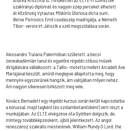
szakirányú diplomát és nagyon szép perceket élhetett
át közönség Vytautas Miškinis Gloriosa dicta sunt,
illetve Petrovics Emil csodaszép madrigálja, a Németh
Tibor- versre írt Játszik a szél megszólalása során.
Alessandro Traiana Palermóban született, a bécsi
zeneakadémián tanul és egyelőre régebbi stílusú művek
dirigálására vállalkozott: a Tallis- motetta mellett Arcadelt Ave
Mariájával készült, amiről meglepve állapította meg, hogy
mennyire egyszerűnek hangzik, ám valójában milyen nehéz.
Ám nagyon sikeresen birkózott meg vele.
Kovács Bernadett egy régebbi kurzus során került kapcsolatba
a kórussal, majd tagként (és szólambetanítóként) vett részt a
munkájában. Az ELTE elvégzése óta Győrben dolgozik, de,
mintegy továbbképzésként, újból jelentkezett. Az angol
reneszánsz szakrális mesterének, William Mundy O Lord, the