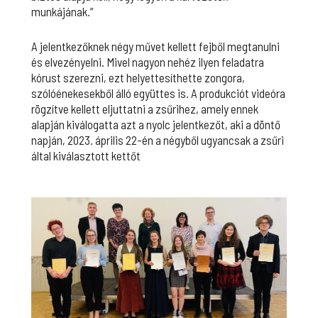
munkájának.”
A jelentkezőknek négy művet kellett fejből megtanulni
és elvezényelni. Mivel nagyon nehéz ilyen feladatra
kórust szerezni, ezt helyettesíthette zongora,
szólóénekesekből álló együttes is. A produkciót videóra
rögzítve kellett eljuttatni a zsűrihez, amely ennek
alapján kiválogatta azt a nyolc jelentkezőt, aki a döntő
napján, 2023. április 22-én a négyből ugyancsak a zsűri
által kiválasztott kettőt