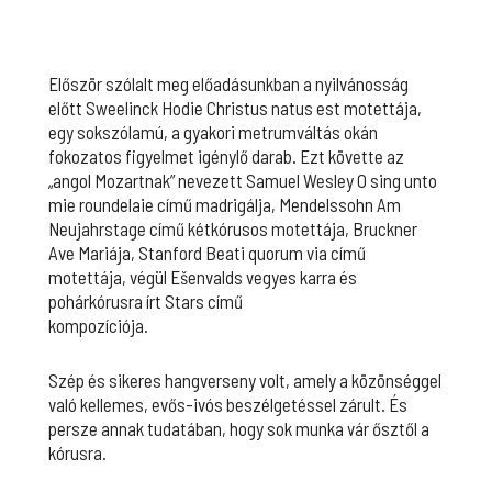
Először szólalt meg előadásunkban a nyilvánosság
előtt Sweelinck Hodie Christus natus est motettája,
egy sokszólamú, a gyakori metrumváltás okán
fokozatos figyelmet igénylő darab. Ezt követte az
„angol Mozartnak” nevezett Samuel Wesley O sing unto
mie roundelaie című madrigálja, Mendelssohn Am
Neujahrstage című kétkórusos motettája, Bruckner
Ave Mariája, Stanford Beati quorum via című
motettája, végül Ešenvalds vegyes karra és
pohárkórusra írt Stars című
kompozíciója.
Szép és sikeres hangverseny volt, amely a közönséggel
való kellemes, evős-ivós beszélgetéssel zárult. És
persze annak tudatában, hogy sok munka vár ősztől a
kórusra.