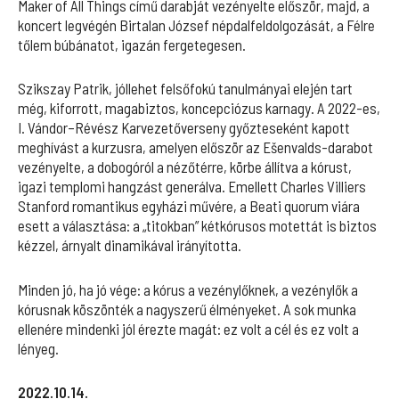
Maker of All Things című darabját vezényelte először, majd, a
koncert legvégén Birtalan József népdalfeldolgozását, a Félre
tőlem búbánatot, igazán fergetegesen.
Szikszay Patrik, jóllehet felsőfokú tanulmányai elején tart
még, kiforrott, magabiztos, koncepciózus karnagy. A 2022-es,
I. Vándor–Révész Karvezetőverseny győzteseként kapott
meghívást a kurzusra, amelyen először az Ešenvalds-darabot
vezényelte, a dobogóról a nézőtérre, körbe állítva a kórust,
igazi templomi hangzást generálva. Emellett Charles Villiers
Stanford romantikus egyházi művére, a Beati quorum viára
esett a választása: a „titokban” kétkórusos motettát is biztos
kézzel, árnyalt dinamikával irányította.
Minden jó, ha jó vége: a kórus a vezénylőknek, a vezénylők a
kórusnak köszönték a nagyszerű élményeket. A sok munka
ellenére mindenki jól érezte magát: ez volt a cél és ez volt a
lényeg.
2022.10.14.