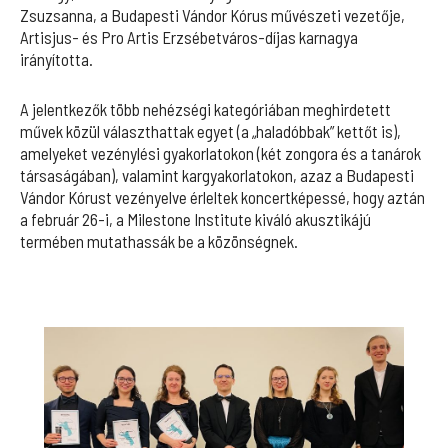
Zsuzsanna, a Budapesti Vándor Kórus művészeti vezetője,
Artisjus- és Pro Artis Erzsébetváros-díjas karnagya
irányította.
A jelentkezők több nehézségi kategóriában meghirdetett
művek közül választhattak egyet (a „haladóbbak” kettőt is),
amelyeket vezénylési gyakorlatokon (két zongora és a tanárok
társaságában), valamint kargyakorlatokon, azaz a Budapesti
Vándor Kórust vezényelve érleltek koncertképessé, hogy aztán
a február 26-i, a Milestone Institute kiváló akusztikájú
termében mutathassák be a közönségnek.