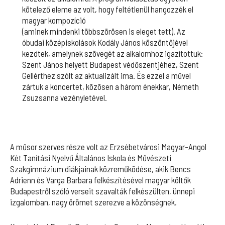
kötelező eleme az volt, hogy feltétlenül hangozzék el
magyar kompozíció
(aminek mindenki többszörösen is eleget tett). Az
óbudai középiskolások Kodály János köszöntőjével
kezdtek, amelynek szövegét az alkalomhoz igazítottuk:
Szent János helyett Budapest védőszentjéhez, Szent
Gellérthez szólt az aktualizált ima. És ezzel a művel
zártuk a koncertet, közösen a három énekkar, Németh
Zsuzsanna vezényletével.
A műsor szerves része volt az Erzsébetvárosi Magyar-Angol
Két Tanítási Nyelvű Általános Iskola és Művészeti
Szakgimnázium diákjainak közreműködése, akik Bencs
Adrienn és Varga Barbara felkészítésével magyar költők
Budapestről szóló verseit szavalták felkészülten, ünnepi
izgalomban, nagy örömet szerezve a közönségnek.