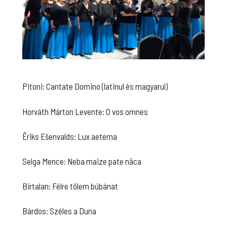
Pitoni: Cantate Domino (latinul és magyarul)
Horváth Márton Levente: O vos omnes
Ēriks Ešenvalds: Lux aeterna
Selga Mence: Neba maize pate nāca
Birtalan: Félre tőlem búbánat
Bárdos: Széles a Duna