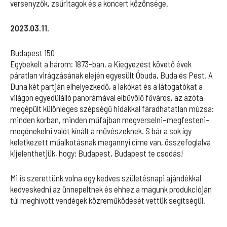
versenyzők, zsűritagok és a koncert közönsége.
2023.03.11.
Budapest 150
Egybekelt a három: 1873-ban, a Kiegyezést követő évek
páratlan virágzásának elején egyesült Óbuda, Buda és Pest. A
Duna két partján elhelyezkedő, a lakókat és a látogatókat a
világon egyedülálló panorámával elbűvölő főváros, az azóta
megépült különleges szépségű hidakkal fáradhatatlan múzsa:
minden korban, minden műfajban megverselni–megfesteni–
megénekelni valót kínált a művészeknek. S bár a sok így
keletkezett műalkotásnak megannyi címe van, összefoglalva
kijelenthetjük, hogy: Budapest, Budapest te csodás!
Mi is szerettünk volna egy kedves születésnapi ajándékkal
kedveskedni az ünnepeltnek és ehhez a magunk produkcióján
túl meghívott vendégek közreműködését vettük segítségül.