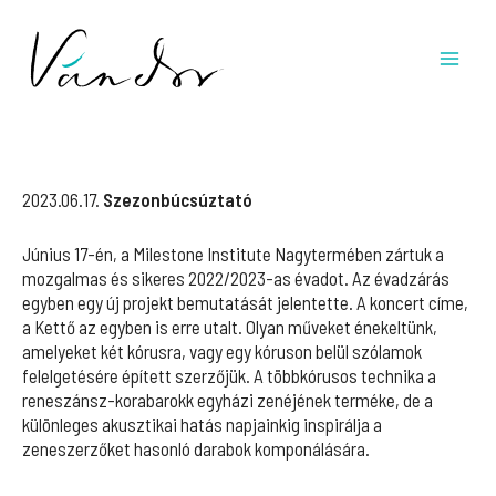
Skip
to
content
2023.06.17.
Szezonbúcsúztató
Június 17-én, a Milestone Institute Nagytermében zártuk a
mozgalmas és sikeres 2022/2023-as évadot. Az évadzárás
egyben egy új projekt bemutatását jelentette. A koncert címe,
a Kettő az egyben is erre utalt. Olyan műveket énekeltünk,
amelyeket két kórusra, vagy egy kóruson belül szólamok
felelgetésére épített szerzőjük. A többkórusos technika a
reneszánsz-korabarokk egyházi zenéjének terméke, de a
különleges akusztikai hatás napjainkig inspirálja a
zeneszerzőket hasonló darabok komponálására.