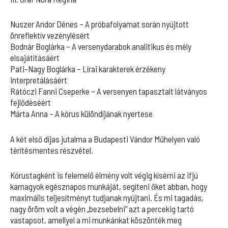
Nuszer Andor Dénes – A próbafolyamat során nyújtott
önreflektív vezénylésért
Bodnár Boglárka – A versenydarabok analitikus és mély
elsajátításáért
Pati-Nagy Boglárka – Lírai karakterek érzékeny
interpretálásáért
Rátóczi Fanni Cseperke – A versenyen tapasztalt látványos
fejlődéséért
Márta Anna – A kórus különdíjának nyertese
A két első díjas jutalma a Budapesti Vándor Műhelyen való
térítésmentes részvétel.
Kórustagként is felemelő élmény volt végig kísérni az ifjú
karnagyok egésznapos munkáját, segíteni őket abban, hogy
maximális teljesítményt tudjanak nyújtani. És mi tagadás,
nagy öröm volt a végén „bezsebelni” azt a percekig tartó
vastapsot, amellyel a mi munkánkat köszönték meg