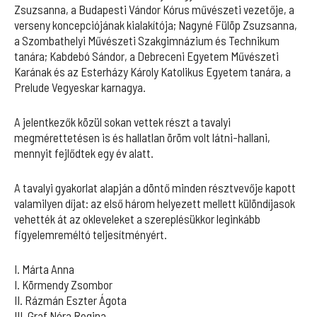
Zsuzsanna, a Budapesti Vándor Kórus művészeti vezetője, a
verseny koncepciójának kialakítója; Nagyné Fülöp Zsuzsanna,
a Szombathelyi Művészeti Szakgimnázium és Technikum
tanára; Kabdebó Sándor, a Debreceni Egyetem Művészeti
Karának és az Esterházy Károly Katolikus Egyetem tanára, a
Prelude Vegyeskar karnagya.
A jelentkezők közül sokan vettek részt a tavalyi
megmérettetésen is és hallatlan öröm volt látni-hallani,
mennyit fejlődtek egy év alatt.
A tavalyi gyakorlat alapján a döntő minden résztvevője kapott
valamilyen díjat: az első három helyezett mellett különdíjasok
vehették át az okleveleket a szereplésükkor leginkább
figyelemreméltó teljesítményért.
I. Márta Anna
I. Körmendy Zsombor
II. Rázmán Eszter Ágota
III. Graf Nóra Regina