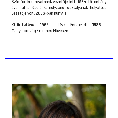
Szimfonikus rovatának vezetője lett.
1984
-től néhány
éven át a Rádió komolyzenei osztályának helyettes
vezetője volt.
2003
-ban hunyt el.
Kitüntetései
:
1963
– Liszt Ferenc-díj,
1986
–
Magyarország Érdemes Művésze