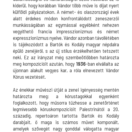
kiderül, hogy korábban Vándor több műve is díjat nyert
külföldi pályázatokon. A német- és olaszországi évek
alatt érdekes módon konfrontálódott zeneszerzői
munkásságában az egymással egyébként nehezen
vegyíthető francia impresszionizmus és német
expresszionizmus nyelve. Vándor azonban távollétében
is tájékozódott a Bartók és Kodály magyar népdalra
épülő zenéjéről, s az új stílus érzékelhetően tetszett
neki. Ez az irányzat még szembeötlőbben határozta
meg kompozícióit azután, hogy
1936
-ban elvállalta az
újonnan alakult vegyes kar, a róla elnevezett Vándor
Kórus vezetését.
Az énekkar művészi útját a zenei igényesség mentén
határozta meg: a kórustagokkal egyenként
foglalkozott, hogy műsorra tűzhesse a zenetörténet
legmívesebb kóruskompozícióit Palestrinától a 20.
századig. repertoáron tartotta Bartók és Kodály
darabjait, ő maga is számos művet komponált,
amelyek szövegét nagy gonddal válogatta magyar