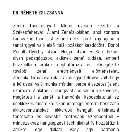
DR. NÉMETH ZSUZSANNA
Zenei tanulmányait kilenc évesen kezdte a
Székesfehérvári Állami Zeneiskolában, ahol zongora
tanszakon tanult. A zeneelmélet iránti rajongása a
tantárggyal való első találkozáskor kezdődött. Borlói
Rudolf, Győrffy István, Hegyi István és Sári József
olyan pedagógusok, akiknek zenei tudása, emberi
hozzáállása örökre meghatározta és elősegítette
további zenei eredményeit, előmenetelét.
Zeneakadémiai évei alatt az is egyértelművé vált, hogy
a kórussal való munka minden perce élvezetet jelent
számára. Alakítani a hangzást, csiszolni a szöveget,
megértetni a zenét, a harmóniai kapcsolatokat az
éneklőkkel, dinamikai síkon is megjelentetni hosszabb
akkordvonulatokat, akkordok hangjait értelmezni
fontosabb és kevésbé fontosabb szempontból –
mindezekhez hangképzési technikákat is hozzáfűzni,
amiktől egy dallam vagy egy harmónia