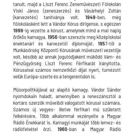
tanult, majd a Liszt Ferenc Zeneművészeti Főiskolán
Viski János (zeneszerzés) és Vásárhelyi Zoltán
(karvezetés) tanítványa volt.
1949
-ben, még
főiskolásként lett a Vándor Kórus dirigense, s egészen
1999
-ig vezette a kórust, amelynek mind a mai napig
örökös karnagya.
1956
-ban szerezte meg középiskolai
énektanári és karvezetői diplomáját.
195
7-től a
Munkásőrség Központi Kórusának művészeti vezetője
volt, később az annak jogutódjaként működő Vám- és
Pénzügyőrség Liszt Ferenc Férfikarát irányította.
Kórusaival számos nemzetközi díjat nyert, turnézott
velük Európa-szerte és a tengerentúlon is.
Műsorpolitkájával az alapító karnagy, Vándor Sándor
nyomdokain haladt, amennyiben a reneszánsztól a
kortárs szerzők műveiből válogatott kórusai számára.
Számos új vegyes- illetve férfikari mű született
felkérésére. Több alkalommal vezényelte a Magyar
Rádió Énekkarát is. Karnagyi munkáját több lemez- és
rádiófelvétel őrzi.
1960
-ban a Magyar Rádió