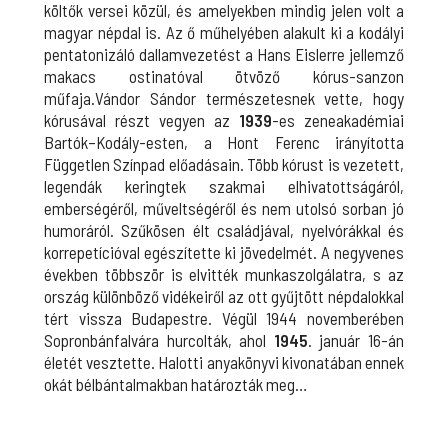
költők versei közül, és amelyekben mindig jelen volt a
magyar népdal is. Az ő műhelyében alakult ki a kodályi
pentatonizáló dallamvezetést a Hans Eislerre jellemző
makacs ostinatóval ötvöző kórus-sanzon
műfaja.Vándor Sándor természetesnek vette, hogy
kórusával részt vegyen az
1939
-es zeneakadémiai
Bartók–Kodály-esten, a Hont Ferenc irányította
Független Színpad előadásain. Több kórust is vezetett,
legendák keringtek szakmai elhivatottságáról,
emberségéről, műveltségéről és nem utolsó sorban jó
humoráról. Szűkösen élt családjával, nyelvórákkal és
korrepetícióval egészítette ki jövedelmét. A negyvenes
években többször is elvitték munkaszolgálatra, s az
ország különböző vidékeiről az ott gyűjtött népdalokkal
tért vissza Budapestre. Végül 1944 novemberében
Sopronbánfalvára hurcolták, ahol
1945
. január 16-án
életét vesztette. Halotti anyakönyvi kivonatában ennek
okát bélbántalmakban határozták meg…