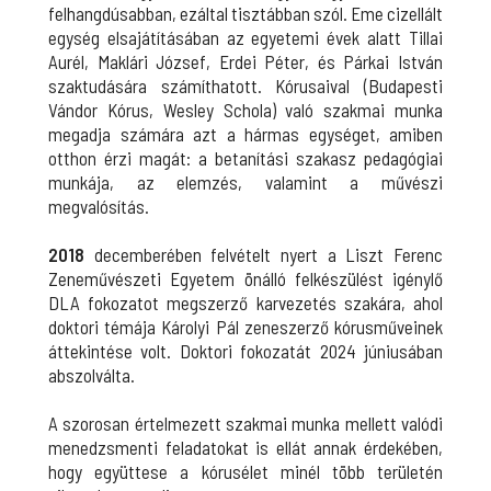
felhangdúsabban, ezáltal tisztábban szól. Eme cizellált
egység elsajátításában az egyetemi évek alatt Tillai
Aurél, Maklári József, Erdei Péter, és Párkai István
szaktudására számíthatott. Kórusaival (Budapesti
Vándor Kórus, Wesley Schola) való szakmai munka
megadja számára azt a hármas egységet, amiben
otthon érzi magát: a betanítási szakasz pedagógiai
munkája, az elemzés, valamint a művészi
megvalósítás.
2018
decemberében felvételt nyert a Liszt Ferenc
Zeneművészeti Egyetem önálló felkészülést igénylő
DLA fokozatot megszerző karvezetés szakára, ahol
doktori témája Károlyi Pál zeneszerző kórusműveinek
áttekintése volt. Doktori fokozatát 2024 júniusában
abszolválta.
A szorosan értelmezett szakmai munka mellett valódi
menedzsmenti feladatokat is ellát annak érdekében,
hogy együttese a kórusélet minél több területén