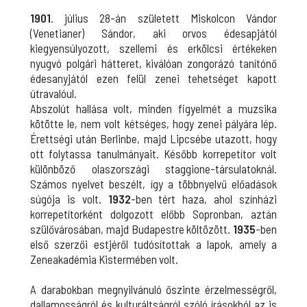
1901
. július 28-án született Miskolcon Vándor
(Venetianer) Sándor, aki orvos édesapjától
kiegyensúlyozott, szellemi és erkölcsi értékeken
nyugvó polgári hátteret, kiválóan zongorázó tanítónő
édesanyjától ezen felül zenei tehetséget kapott
útravalóul.
Abszolút hallása volt, minden figyelmét a muzsika
kötötte le, nem volt kétséges, hogy zenei pályára lép.
Érettségi után Berlinbe, majd Lipcsébe utazott, hogy
ott folytassa tanulmányait. Később korrepetítor volt
különböző olaszországi staggione-társulatoknál.
Számos nyelvet beszélt, így a többnyelvű előadások
súgója is volt.
1932
-ben tért haza, ahol színházi
korrepetítorként dolgozott előbb Sopronban, aztán
szülővárosában, majd Budapestre költözött.
1935
-ben
első szerzői estjéről tudósítottak a lapok, amely a
Zeneakadémia Kistermében volt.
A darabokban megnyilvánuló őszinte érzelmességről,
dallamosságról és kulturáltságról szóló írásokból az is