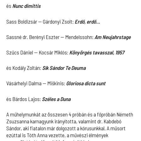
és
Nunc dimittis
Sass Boldizsár — Gárdonyi Zsolt:
Erdő, erdő…
Sassné dr. Berényi Eszter — Mendelssohn:
Am Neujahrstage
Szűcs Dániel — Kocsár Miklós:
Könyörgés tavasszal, 1957
és Kodály Zoltán:
Sík Sándor Te Deuma
Vásárhelyi Dalma — Miškinis:
Gloriosa dicta sunt
és Bárdos Lajos:
Széles a Duna
A műhelymunkát az összesen 4 próbán és a főpróbán Németh
Zsuzsanna karnagyunk irányította, valamint dr. Kabdebó
Sándor, aki fiatalon már dolgozott a kórusunkkal. A műsort
ezúttal is Tóth Anna vezette, a művészi élmények