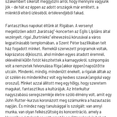
szakembert sikerült meggyőzni arról, hogy mennyire vagyunk
jók – de hát ez éppen az adott országok már említett, a
miénktől eltérő ízléséből, értékrendjéből fakad.
Fantasztikus napokat éltünk át Rigában. A versenyt
megelőzően adott „barátság”-koncerten az Egils Lipšāns által
vezényelt, rigai „Burtnieks” elnevezésű kórusával a város
legpatinásabb templomában, a Szent Péter bazilikában telt
ház fogadott minket. Remekül szervezett programok voltak,
káprázatos díjkiosztó, ahol minden egyes átadott éremnél,
oklevélnél külön fotót készítettek a karnagyokról, színpompás
volt a nemzetek felvonulása Riga (akkor éppen) napsütötte
utcáin. Mindenki, mindig, mindenütt énekelt, a rigaiak álltak az
út szélén és mindenkihez volt egy kedves szavuk (angolul vagy
oroszul). Minket azzal állított meg egy hölgy, hogy szeretem
magukat, fantasztikus a kultúrájuk. Az Interkultur
nagyszabású seregszemléje életre szóló élmény volt, amit egy
John Rutter-kurzus koronázott meg számunkra a hazautazás
napján. És mindez nagy tanulsággal is szolgált: van annyi
munka, van olyan felkészültség és koncentráció, amely a