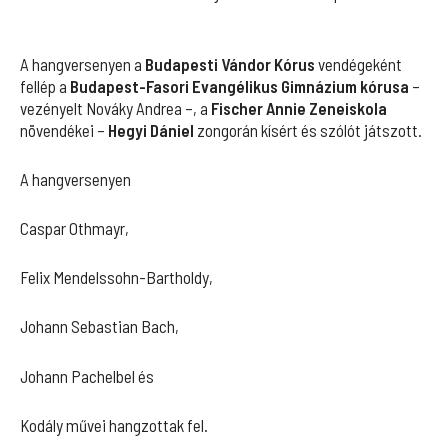
A hangversenyen a
Budapesti Vándor Kórus
vendégeként
fellép a
Budapest-Fasori Evangélikus Gimnázium kórusa
–
vezényelt Nováky Andrea –, a
Fischer Annie Zeneiskola
növendékei –
Hegyi Dániel
zongorán kísért és szólót játszott.
A hangversenyen
Caspar Othmayr,
Felix Mendelssohn-Bartholdy,
Johann Sebastian Bach,
Johann Pachelbel és
Kodály művei hangzottak fel.