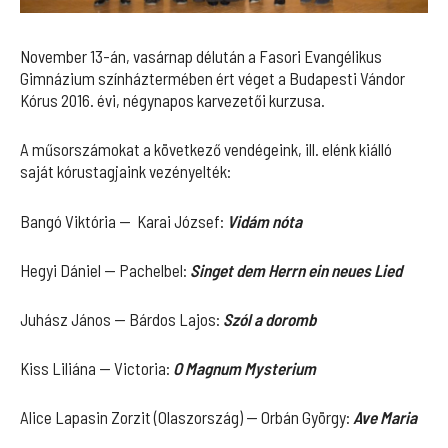
November 13-án, vasárnap délután a Fasori Evangélikus
Gimnázium színháztermében ért véget a Budapesti Vándor
Kórus 2016. évi, négynapos karvezetői kurzusa.
A műsorszámokat a következő vendégeink, ill. elénk kiálló
saját kórustagjaink vezényelték:
Bangó Viktória — Karai József:
Vidám nóta
Hegyi Dániel — Pachelbel:
Singet dem Herrn ein neues Lied
Juhász János — Bárdos Lajos:
Szól a doromb
Kiss Liliána — Victoria:
O Magnum Mysterium
Alice Lapasin Zorzit (Olaszország) — Orbán György:
Ave Maria