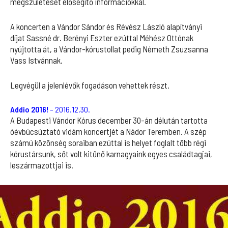
megszületését elősegítő információkkal.
A koncerten a Vándor Sándor és Révész László alapítványi
díjat Sassné dr. Berényi Eszter ezúttal Méhész Ottónak
nyújtotta át, a Vándor-kórustollat pedig Németh Zsuzsanna
Vass Istvánnak.
Legvégül a jelenlévők fogadáson vehettek részt.
Addio 2016!
– 2016.12.30.
A Budapesti Vándor Kórus december 30-án délután tartotta
óévbúcsúztató vidám koncertjét a Nádor Teremben. A szép
számú közönség soraiban ezúttal is helyet foglalt több régi
kórustársunk, sőt volt kitűnő karnagyaink egyes családtagjai,
leszármazottjai is.