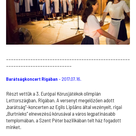
___________________________________________________
___________________________
Barátságkoncert Rigában
– 2017.07.16.
Részt vettük a 3. Európai Kórusjátékok olimpián
Lettországban, Rigában. A versenyt megelőzően adott
„barátság”-koncerten az Egils Lipšāns által vezényelt, rigai
„Burtnieks” elnevezésű kórusával a város legpatinásabb
templomában, a Szent Péter bazilikában telt ház fogadott
minket.