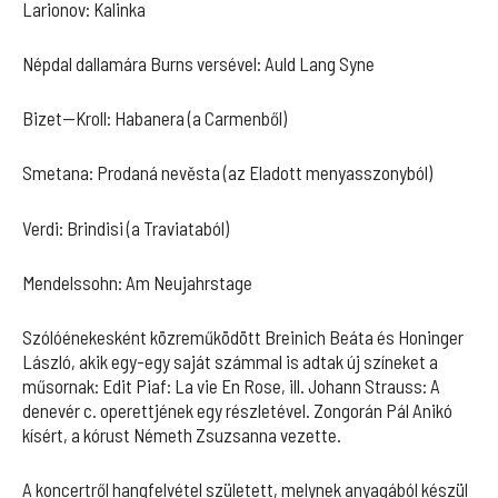
Larionov: Kalinka
Népdal dallamára Burns versével: Auld Lang Syne
Bizet—Kroll: Habanera (a Carmenből)
Smetana: Prodaná nevěsta (az Eladott menyasszonyból)
Verdi: Brindisi (a Traviataból)
Mendelssohn: Am Neujahrstage
Szólóénekesként közreműködött Breinich Beáta és Honinger
László, akik egy-egy saját számmal is adtak új színeket a
műsornak: Edit Piaf: La vie En Rose, ill. Johann Strauss: A
denevér c. operettjének egy részletével. Zongorán Pál Anikó
kísért, a kórust Németh Zsuzsanna vezette.
A koncertről hangfelvétel született, melynek anyagából készül