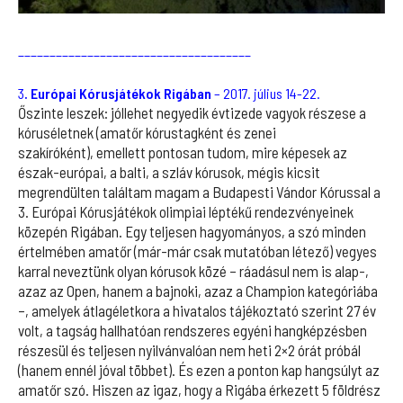
_____________________________________
3
. Európai Kórusjátékok Rigában
– 2017. július 14-22.
Őszinte leszek: jóllehet negyedik évtizede vagyok részese a
kóruséletnek (amatőr kórustagként és zenei
szakíróként), emellett pontosan tudom, mire képesek az
észak-európai, a balti, a szláv kórusok, mégis kicsit
megrendülten találtam magam a Budapesti Vándor Kórussal a
3. Európai Kórusjátékok olimpiai léptékű rendezvényeinek
közepén Rigában. Egy teljesen hagyományos, a szó minden
értelmében amatőr (már-már csak mutatóban létező) vegyes
karral neveztünk olyan kórusok közé – ráadásul nem is alap-,
azaz az Open, hanem a bajnoki, azaz a Champion kategóriába
–, amelyek átlagéletkora a hivatalos tájékoztató szerint 27 év
volt, a tagság hallhatóan rendszeres egyéni hangképzésben
részesül és teljesen nyilvánvalóan nem heti 2×2 órát próbál
(hanem ennél jóval többet). És ezen a ponton kap hangsúlyt az
amatőr szó. Hiszen az igaz, hogy a Rigába érkezett 5 földrész