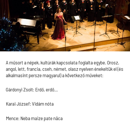
A műsort a népek, kultúrák kapcsolata foglalta egybe. Orosz,
angol, lett, francia, cseh, német, olasz nyelven énekeltük el (és
alkalmasint persze magyarul) a következő műveket:
Gárdonyi Zsolt: Erdő, erdő…
Karai József: Vidám nóta
Mence: Neba maize pate nāca