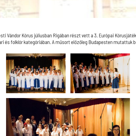
ti Vándor Kórus júliusban Rigában részt vett a 3. Európai Kórusjáté
ri és folklór kategóriában. A műsort előzőleg Budapesten mutattuk b