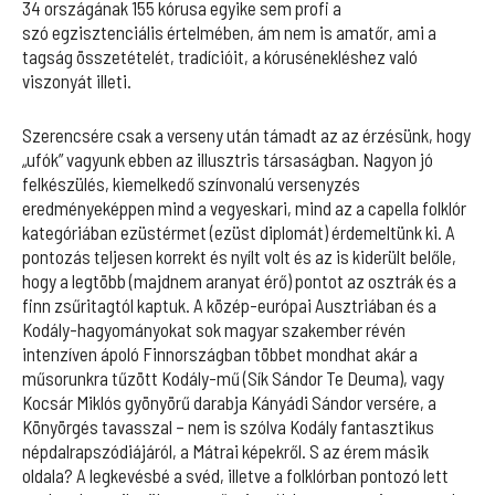
34 országának 155 kórusa egyike sem profi a
szó egzisztenciális értelmében, ám nem is amatőr, ami a
tagság összetételét, tradícióit, a kórusénekléshez való
viszonyát illeti.
Szerencsére csak a verseny után támadt az az érzésünk, hogy
„ufók” vagyunk ebben az illusztris társaságban. Nagyon jó
felkészülés, kiemelkedő színvonalú versenyzés
eredményeképpen mind a vegyeskari, mind az a capella folklór
kategóriában ezüstérmet (ezüst diplomát) érdemeltünk ki. A
pontozás teljesen korrekt és nyílt volt és az is kiderült belőle,
hogy a legtöbb (majdnem aranyat érő) pontot az osztrák és a
finn zsűritagtól kaptuk. A közép-európai Ausztriában és a
Kodály-hagyományokat sok magyar szakember révén
intenzíven ápoló Finnországban többet mondhat akár a
műsorunkra tűzött Kodály-mű (Sík Sándor Te Deuma), vagy
Kocsár Miklós gyönyörű darabja Kányádi Sándor versére, a
Könyörgés tavasszal – nem is szólva Kodály fantasztikus
népdalrapszódiájáról, a Mátrai képekről. S az érem másik
oldala? A legkevésbé a svéd, illetve a folklórban pontozó lett