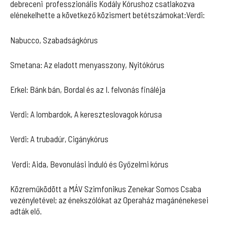
debreceni professzionális Kodály Kórushoz csatlakozva
elénekelhette a következő közismert betétszámokat:Verdi:
Nabucco, Szabadságkórus
Smetana: Az eladott menyasszony, Nyitókórus
Erkel: Bánk bán, Bordal és az I. felvonás fináléja
Verdi: A lombardok, A kereszteslovagok kórusa
Verdi: A trubadúr, Cigánykórus
Verdi: Aida, Bevonulási induló és Győzelmi kórus
Közreműködött a MÁV Szimfonikus Zenekar Somos Csaba
vezényletével; az énekszólókat az Operaház magánénekesei
adták elő.