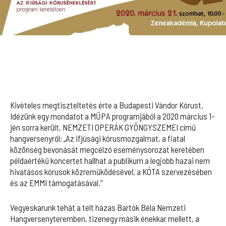
Kivételes megtiszteltetés érte a Budapesti Vándor Kórust.
Idézünk egy mondatot a MŰPA programjából a 2020 március 1-
jén sorra került, NEMZETI OPERÁK GYÖNGYSZEMEI című
hangversenyről: „Az ifjúsági kórusmozgalmat, a fiatal
közönség bevonását megcélzó eseménysorozat keretében
példaértékű koncertet hallhat a publikum a legjobb hazai nem
hivatásos kórusok közreműködésével, a KÓTA szervezésében
és az EMMI támogatásával.”
Vegyeskarunk tehát a telt házas Bartók Béla Nemzeti
Hangversenyteremben, tizenegy másik énekkar mellett, a