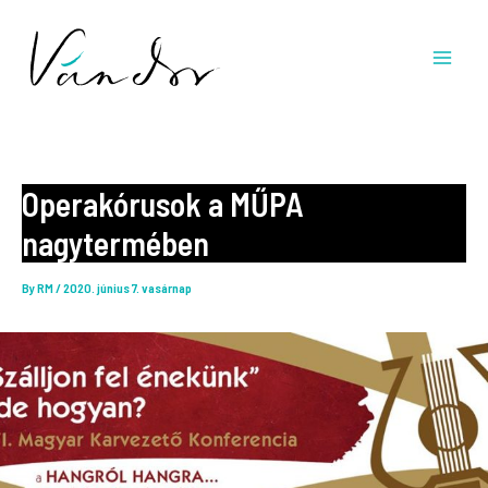
Skip
to
content
Operakórusok a MŰPA
nagytermében
By
RM
/
2020. június 7. vasárnap