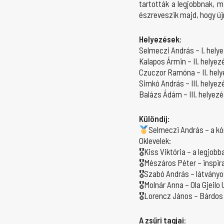
tartották a legjobbnak, 
észreveszik majd, hogy újr
Helyezések
:
Selmeczi András – I. hely
Kalapos Ármin – II. helyez
Czuczor Ramóna – II. hel
Simkó András – III. helyez
Balázs Ádám – III. helyez
Különdíj:
Selmeczi András – a kó
Oklevelek:
🎖Kiss Viktória – a legjob
🎖Mészáros Péter – inspira
🎖Szabó András – látványo
🎖Molnár Anna – Ola Gjeilo
🎖Lorencz János – Bárdos
A zsűri tagjai
: