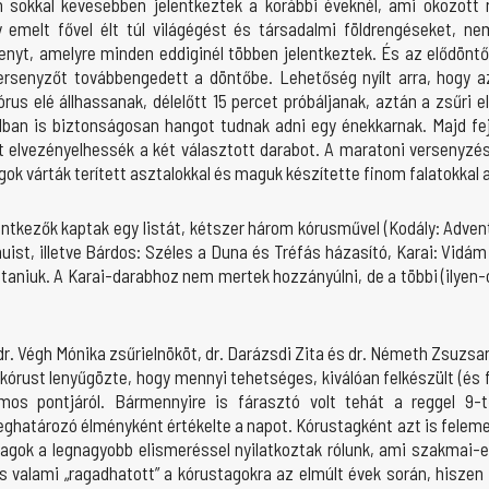
sokkal kevesebben jelentkeztek a korábbi éveknél, ami okozott n
emelt fővel élt túl világégést és társadalmi földrengéseket, ne
nyt, amelyre minden eddiginél többen jelentkeztek. És az elődöntő
versenyzőt továbbengedett a döntőbe. Lehetőség nyílt arra, hogy 
us elé állhassanak, délelőtt 15 percet próbáljanak, aztán a zsűri 
llban is biztonságosan hangot tudnak adni egy énekkarnak. Majd fe
t elvezényelhessék a két választott darabot. A maratoni versenyz
ok várták terített asztalokkal és maguk készítette finom falatokkal a
ntkezők kaptak egy listát, kétszer három kórusművel (Kodály: Adventi
ist, illetve Bárdos: Széles a Duna és Tréfás házasító, Karai: Vidám
ztaniuk. A Karai-darabhoz nem mertek hozzányúlni, de a többi (ilyen-
dr. Végh Mónika zsűrielnököt, dr. Darázsdi Zita és dr. Németh Zsuzsa
kórust lenyűgözte, hogy mennyi tehetséges, kiválóan felkészült (és f
os pontjáról. Bármennyire is fárasztó volt tehát a reggel 9-tő
ghatározó élményként értékelte a napot. Kórustagként azt is felemel
tagok a legnagyobb elismeréssel nyilatkoztak rólunk, ami szakmai-
 És valami „ragadhatott” a kórustagokra az elmúlt évek során, hisze