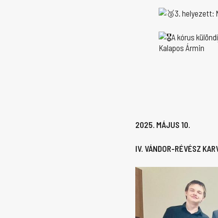
3. helyezett:
A kórus különdí
Kalapos Ármin
2025. MÁJUS 10.
IV. VÁNDOR-RÉVÉSZ KA