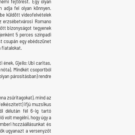
émi fejtörést. Egy olyan
m adja fel olyan könnyen.
be küldött videofelvételek
az erzsébetvárosi Romano
előtt bizonyságot tegyenek
jenként 5 perces színpadi
ést csupán egy ebédszünet
 fiatalokat.
 ének, Gjeilo: Ubi caritas,
 nóta). Mindkét csoportból
olyan párosításban) rendre
nna zsűritagokat), mind az
elkészített) ifjú muzsikus
l délután fél 6-ig tartó
ő volt megélni, hogy úgy a
emberi hozzáállásunkat és
n ők ugyanazt a versenyzőt