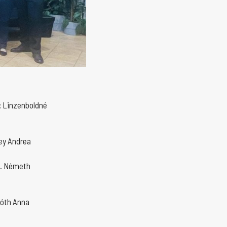
:
Linzenboldné
ey Andrea
r. Németh
Tóth Anna