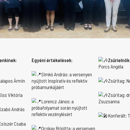
enkinek:
Egyéni értékelések:
Zsűrielnök
Porcs Angéla
Simkó András: a versenyen
 Kalapos Ármin
nyújtott inspiratív és reflektív
Zsűritag: N
próbamunkájáért
Kiss Viktória
Zsűritag: d
Lorencz János: a
Zsuzsanna
próbafolyamat során nyújtott
 Szabó András
reflektív vezénylésért
Konferált: 
 Csiszér Csaba
Ocskay Brigitta: a versenyen