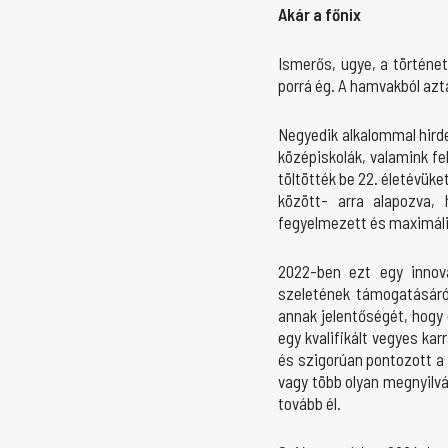
Akár a főnix
Ismerős, ugye, a történe
porrá ég. A hamvakból aztá
Negyedik alkalommal hird
középiskolák, valamink f
töltötték be 22. életévük
között- arra alapozva,
fegyelmezett és maximálisa
2022-ben ezt egy innova
szeletének támogatásáról
annak jelentőségét, hogy
egy kvalifikált vegyes kar
és szigorúan pontozott a 
vagy több olyan megnyilván
tovább él.