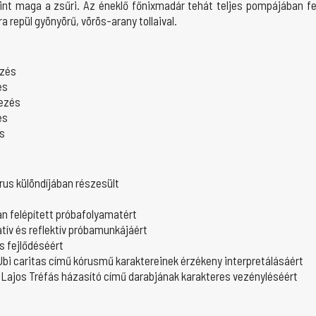
mint maga a zsűri. Az éneklő főnixmadár tehát teljes pompájában f
a repül gyönyörű, vörös-arany tollaival.
ezés
és
yezés
és
és
rus különdíjában részesült
ban felépített próbafolyamatért
tív és reflektív próbamunkájáért
s fejlődéséért
 Ubi caritas című kórusmű karaktereinek érzékeny interpretálásáért
 Lajos Tréfás házasító című darabjának karakteres vezényléséért