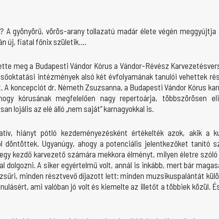
t? A gyönyörű, vörös-arany tollazatú madár élete végén meggyújtja 
n új, fiatal főnix születik….
ette meg a Budapesti Vándor Kórus a Vándor-Révész Karvezetésver
elsőoktatási intézmények alsó két évfolyamának tanulói vehettek 
et. A koncepciót dr. Németh Zsuzsanna, a Budapesti Vándor Kórus kar
 hogy kórusának megfelelően nagy repertoárja, többszörösen el
n lojális az elé álló „nem saját” karnagyokkal is.
tív, hiányt pótló kezdeményezésként értékelték azok, akik a ku
 döntöttek. Ugyanúgy, ahogy a potenciális jelentkezőket tanító 
 egy kezdő karvezető számára mekkora élményt, milyen életre szóló 
ral dolgozni. A siker egyértelmű volt, annál is inkább, mert bár mag
zsűri, minden résztvevő díjazott lett: minden muzsikuspalántát különd
ulásért, ami valóban jó volt és kiemelte az illetőt a többiek közül.