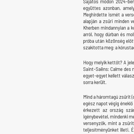
Sajátos módon 2024-ben 
együttes azonban, amely 
Meghirdette ismét a verse
alapján a zsűri minden 
Kherben mindannyian a kór
arról, hogy dúrban és mo
próba után közönség előt
szakította meg: a kórustag
Hogy melyik kettőt? A jele
Saint-Saëns: Calme des nu
egyet-egyet kellett válas
sorra került.
Mind a háromtagú zsűrit (
egész napot végig éneklő 
érkezett az ország szám
igénybevétel, mindenki me
versenyzők, mint a zsűri
teljesítményünket illeti.