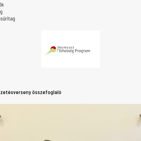
ök
ag
sűritag
vezetésverseny összefoglaló