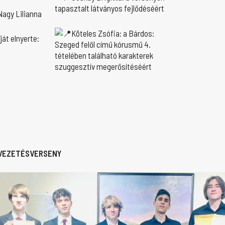
tapasztalt látványos fejlődéséért
 Nagy Lilianna
Köteles Zsófia: a Bárdos:
ját elnyerte:
Szeged felől című kórusmű 4.
tételében található karakterek
szuggesztív megerősítéséért
RVEZETÉSVERSENY