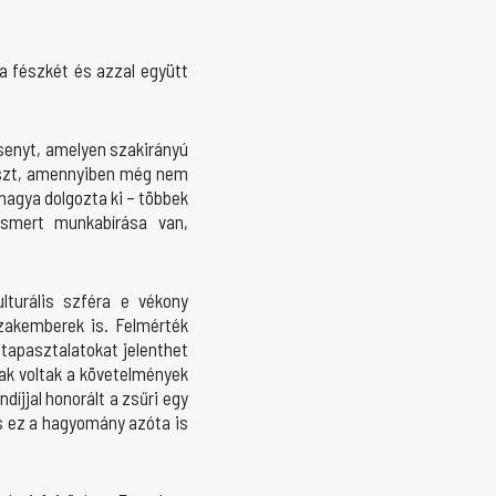
a fészkét és azzal együtt
senyt, amelyen szakirányú
részt, amennyiben még nem
nagya dolgozta ki – többek
ismert munkabírása van,
lturális szféra e vékony
szakemberek is. Felmérték
tapasztalatokat jelenthet
asak voltak a követelmények
íjjal honorált a zsűri egy
 És ez a hagyomány azóta is